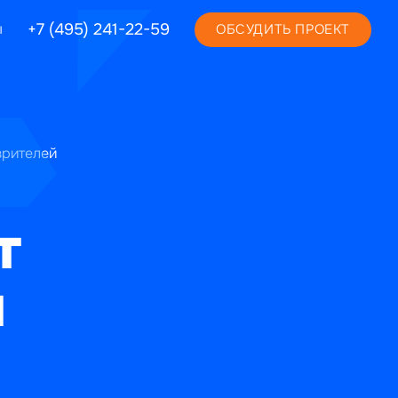
+7 (495) 241-22-59
ы
ОБСУДИТЬ ПРОЕКТ
зрителей
т
м