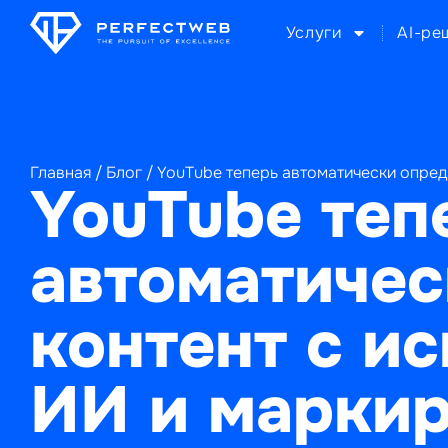
Услуги
AI-ре
Главная
/
Блог
/
YouTube теперь автоматически опред
YouTube теп
автоматичес
контент с и
ИИ и маркир