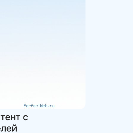
тент с
елей