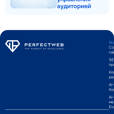
аудиторией
Ус
Со
са
SE
пр
Ко
ре
AI
Ко
AI
ме
Ev