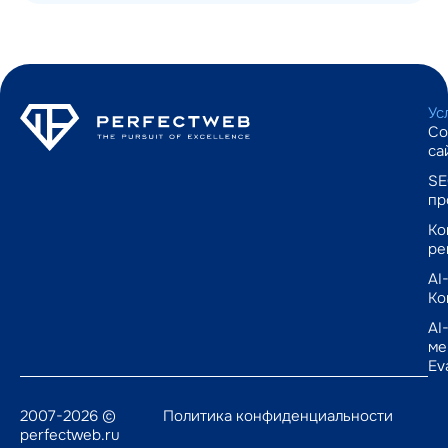
Ус
Со
са
SE
пр
Ко
ре
AI
Ко
AI
ме
Ev
2007-2026 ©
Политика конфиденциальности
perfectweb.ru