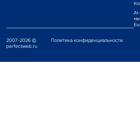
Ко
AI
ме
Ev
2007-2026 ©
Политика конфиденциальности
perfectweb.ru