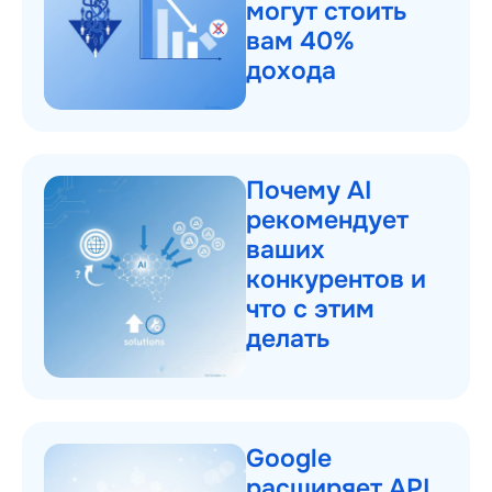
могут стоить
вам 40%
дохода
Почему AI
рекомендует
ваших
конкурентов и
что с этим
делать
Google
расширяет API