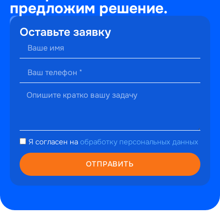
предложим решение.
+7
Оставьте заявку
(495)
241-
22-
59
г. Москва,
ул.
Малышева,
13к2
hello@perfectweb.ru
Я согласен на
обработку персональных данных
WhatsApp
Telegram
ОТПРАВИТЬ