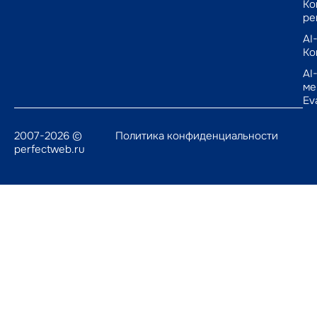
Ко
ре
AI
Ко
AI
ме
Ev
2007-2026 ©
Политика конфиденциальности
perfectweb.ru