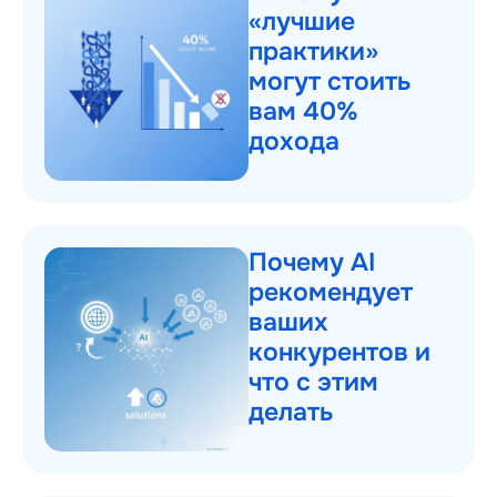
«лучшие
практики»
могут стоить
вам 40%
дохода
Почему AI
рекомендует
ваших
конкурентов и
что с этим
делать