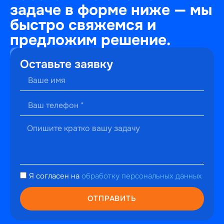
задаче в форме ниже — мы
быстро свяжемся и
предложим решение.
+7
Оставьте заявку
(495)
241-
22-
59
г. Москва,
ул.
Малышева,
13к2
hello@perfectweb.ru
Я согласен на
обработку персональных данных
WhatsApp
Telegram
ОТПРАВИТЬ