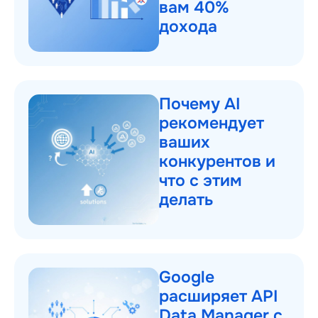
вам 40%
дохода
Почему AI
рекомендует
ваших
конкурентов и
что с этим
делать
Google
расширяет API
Data Manager с