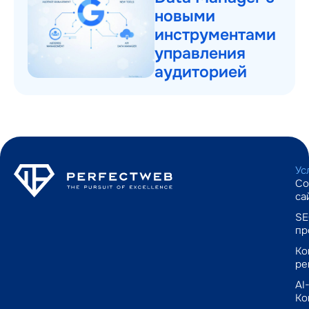
новыми
инструментами
управления
аудиторией
Ус
Со
са
SE
пр
Ко
ре
AI
Ко