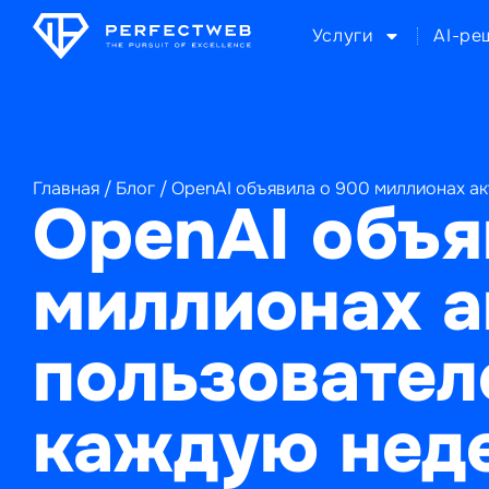
Услуги
AI-ре
Главная
/
Блог
/
OpenAI объявила о 900 миллионах а
OpenAI объя
миллионах 
пользовател
каждую нед