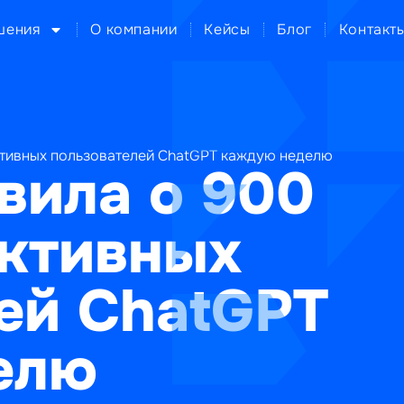
шения
О компании
Кейсы
Блог
Контакт
ктивных пользователей ChatGPT каждую неделю
вила о 900
активных
ей ChatGPT
елю