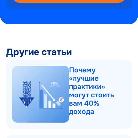
Другие статьи
Почему
«лучшие
практики»
могут стоить
вам 40%
дохода