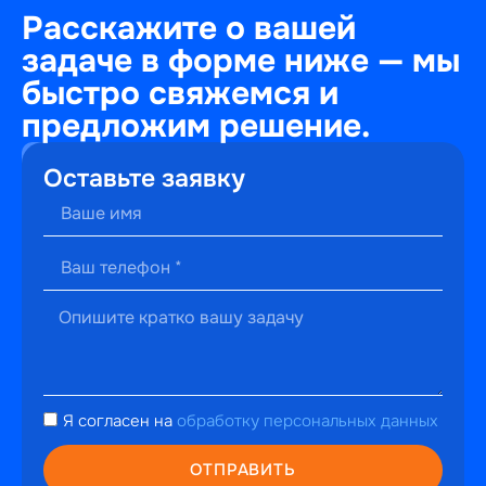
Расскажите о вашей
задаче в форме ниже — мы
быстро свяжемся и
предложим решение.
+7
Оставьте заявку
(495)
241-
22-
59
г. Москва,
ул.
Малышева,
13к2
hello@perfectweb.ru
Я согласен на
обработку персональных данных
WhatsApp
Telegram
ОТПРАВИТЬ