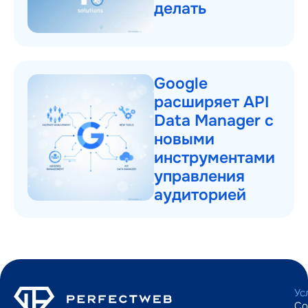
делать
Google
расширяет API
Data Manager с
новыми
инструментами
управления
аудиторией
Ус
Со