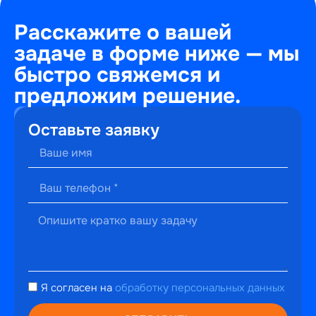
Расскажите о вашей
задаче в форме ниже — мы
быстро свяжемся и
предложим решение.
+7
Оставьте заявку
(495)
241-
22-
59
г. Москва,
ул.
Малышева,
13к2
hello@perfectweb.ru
Я согласен на
обработку персональных данных
WhatsApp
Telegram