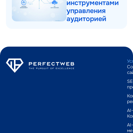
инструментами
управления
аудиторией
Ус
Со
са
SE
пр
Ко
ре
AI
Ко
AI
ме