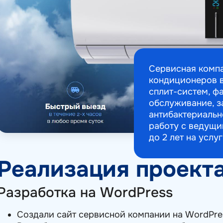
Сервисная комп
кондиционеров в
сплит-систем, ф
обслуживание, з
антибактериальн
работу с ведущи
до 2 лет на услуг
Реализация проект
Разработка на WordPress
Создали сайт сервисной компании на WordPre