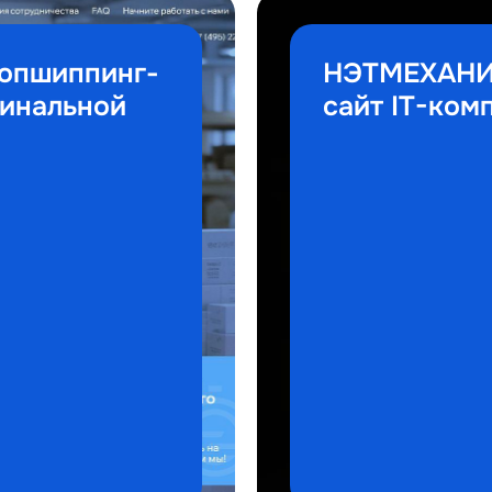
ропшиппинг-
НЭТМЕХАНИК
гинальной
сайт IT-ком