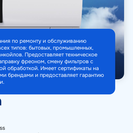
ания по ремонту и обслуживанию
сех типов: бытовых, промышленных,
анкойлов. Предоставляет техническое
аправку фреоном, смену фильтров с
ой обработкой. Имеет сертификаты на
ми брендами и предоставляет гарантию
и.
а
ss