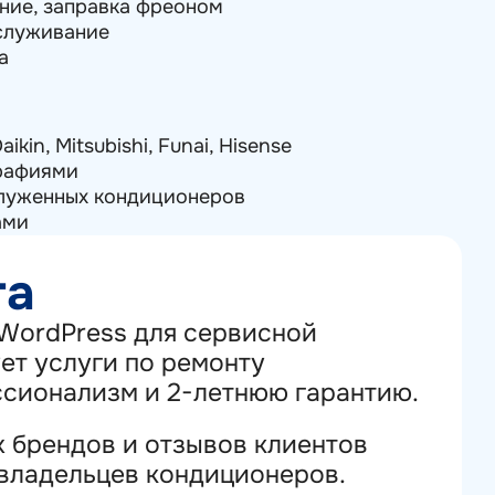
ание, заправка фреоном
бслуживание
а
in, Mitsubishi, Funai, Hisense
графиями
служенных кондиционеров
ами
та
 WordPress для сервисной
ет услуги по ремонту
ссионализм и 2-летнюю гарантию.
 брендов и отзывов клиентов
 владельцев кондиционеров.