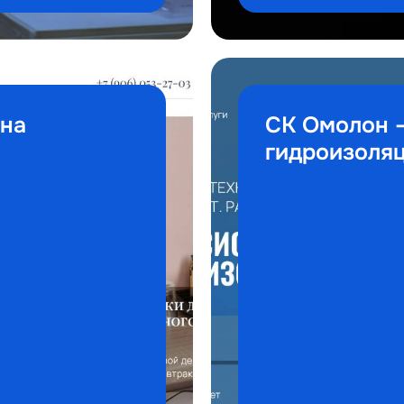
 на
СК Омолон —
гидроизоля