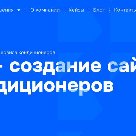
шения
О компании
Кейсы
Блог
Контакт
 сервиса кондиционеров
— создание са
диционеров