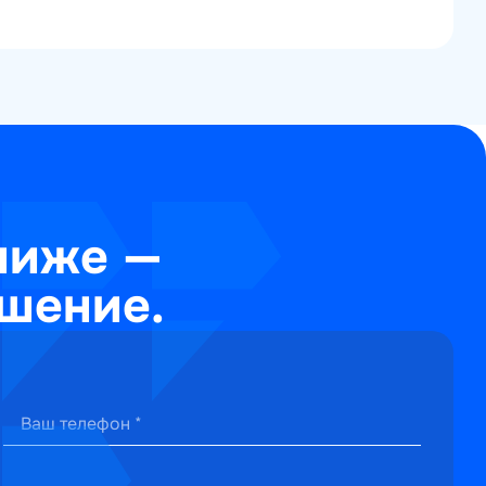
ниже —
шение.