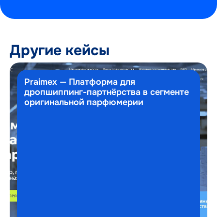
Другие кейсы
Praimex — Платформа для
дропшиппинг-партнёрства в сегменте
оригинальной парфюмерии