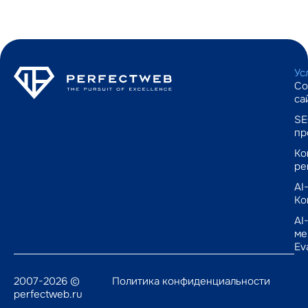
Ус
Со
са
SE
пр
Ко
ре
AI
Ко
AI
ме
Ev
2007-2026 ©
Политика конфиденциальности
perfectweb.ru