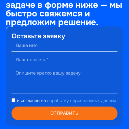
задаче в форме ниже — мы
быстро свяжемся и
предложим решение.
+7
Оставьте заявку
(495)
241-
22-
59
г. Москва,
ул.
Малышева,
13к2
hello@perfectweb.ru
Я согласен на
обработку персональных данных
WhatsApp
Telegram
ОТПРАВИТЬ