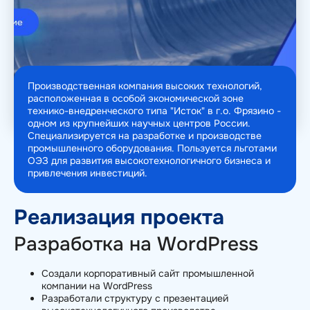
Производственная компания высоких технологий,
расположенная в особой экономической зоне
технико-внедренческого типа "Исток" в г.о. Фрязино -
одном из крупнейших научных центров России.
Специализируется на разработке и производстве
промышленного оборудования. Пользуется льготами
ОЭЗ для развития высокотехнологичного бизнеса и
привлечения инвестиций.
Реализация проекта
Разработка на WordPress
Создали корпоративный сайт промышленной
компании на WordPress
Разработали структуру с презентацией