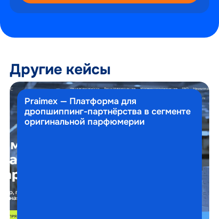
Другие кейсы
Praimex — Платформа для
дропшиппинг-партнёрства в сегменте
оригинальной парфюмерии