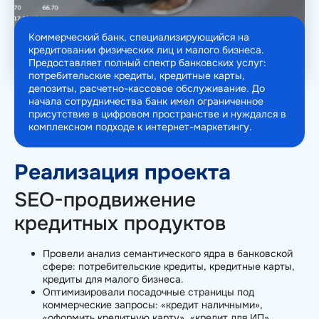
Коммерческий банк, специализирующийся на
кредитовании физических лиц и малого бизнеса.
Предоставляет полный спектр банковских услуг:
потребительские кредиты, кредитные карты,
депозиты, расчетно-кассовое обслуживание. До
начала сотрудничества банк имел ограниченное
присутствие в цифровом пространстве и нуждался в
комплексном подходе к интернет-маркетингу.
Реализация проекта
SEO-продвижение
кредитных продуктов
Провели анализ семантического ядра в банковской
сфере: потребительские кредиты, кредитные карты,
кредиты для малого бизнеса.
Оптимизировали посадочные страницы под
коммерческие запросы: «кредит наличными»,
«оформить кредитную карту», «кредит для ИП».