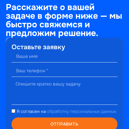
Расскажите о вашей
задаче в форме ниже — мы
быстро свяжемся и
предложим решение.
+7
Оставьте заявку
(495)
241-
22-
59
г. Москва,
ул.
Малышева,
13к2
hello@perfectweb.ru
Я согласен на
обработку персональных данных
WhatsApp
Telegram
ОТПРАВИТЬ