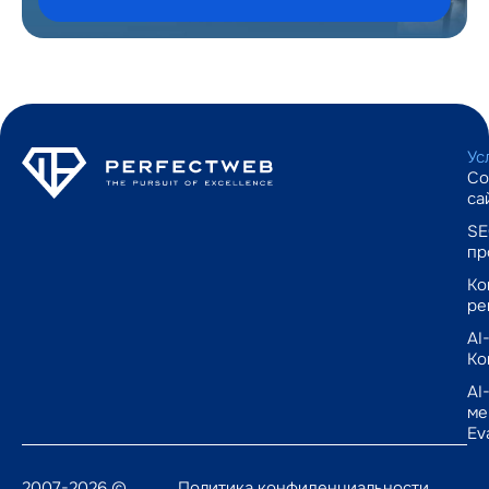
Ус
Со
са
SE
пр
Ко
ре
AI
Ко
AI
ме
Ev
2007-2026 ©
Политика конфиденциальности