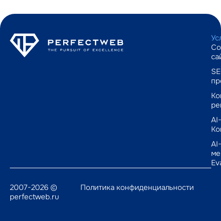
Ус
Со
са
SE
пр
Ко
ре
AI
Ко
AI
ме
Ev
2007-2026 ©
Политика конфиденциальности
perfectweb.ru