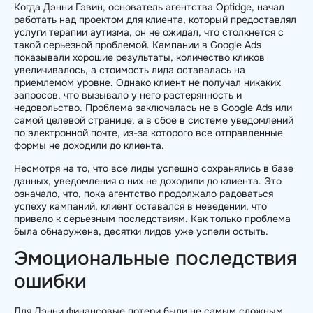
Когда Дэнни Гэвин, основатель агентства Optidge, начал
работать над проектом для клиента, который предоставлял
услуги терапии аутизма, он не ожидал, что столкнется с
такой серьезной проблемой. Кампании в Google Ads
показывали хорошие результаты, количество кликов
увеличивалось, а стоимость лида оставалась на
приемлемом уровне. Однако клиент не получал никаких
запросов, что вызывало у него растерянность и
недовольство. Проблема заключалась не в Google Ads или
самой целевой странице, а в сбое в системе уведомлений
по электронной почте, из-за которого все отправленные
формы не доходили до клиента.
Несмотря на то, что все лиды успешно сохранялись в базе
данных, уведомления о них не доходили до клиента. Это
означало, что, пока агентство продолжало радоваться
успеху кампаний, клиент оставался в неведении, что
привело к серьезным последствиям. Как только проблема
была обнаружена, десятки лидов уже успели остыть.
Эмоциональные последствия
ошибки
Для Дэнни финансовые потери были не самым сложным