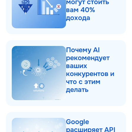
могут стоить
вам 40%
дохода
Почему AI
рекомендует
ваших
конкурентов и
что с этим
делать
Google
расширяет API