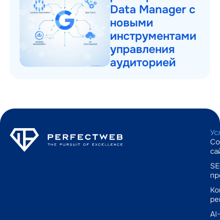
Data Manager с
новыми
инструментами
управления
аудиторией
Ус
Со
са
SE
пр
Ко
ре
AI