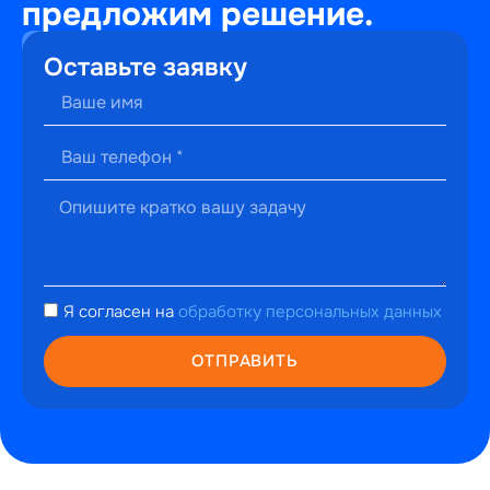
предложим решение.
+7
Оставьте заявку
(495)
241-
22-
59
г. Москва,
ул.
Малышева,
13к2
hello@perfectweb.ru
Я согласен на
обработку персональных данных
WhatsApp
Telegram
ОТПРАВИТЬ