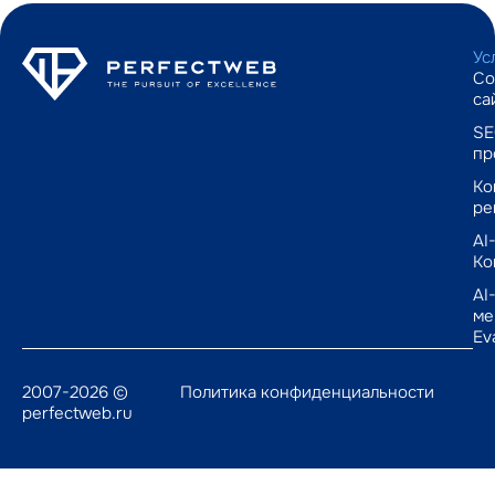
Ус
Со
са
SE
пр
Ко
ре
AI
Ко
AI
ме
Ev
2007-2026 ©
Политика конфиденциальности
perfectweb.ru