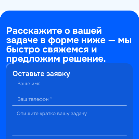
Расскажите о вашей
задаче в форме ниже — мы
быстро свяжемся и
предложим решение.
+7
Оставьте заявку
(495)
241-
22-
59
г. Москва,
ул.
Малышева,
13к2
hello@perfectweb.ru