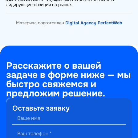
лидирующие позиции на рынке.
Материал подготовлен
Digital Agency PerfectWeb
Расскажите о вашей
задаче в форме ниже — мы
быстро свяжемся и
предложим решение.
+7
Оставьте заявку
(495)
241-
22-
59