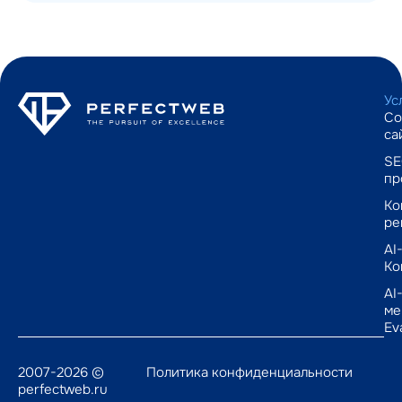
Ус
Со
са
SE
пр
Ко
ре
AI
Ко
AI
ме
Ev
2007-2026 ©
Политика конфиденциальности
perfectweb.ru