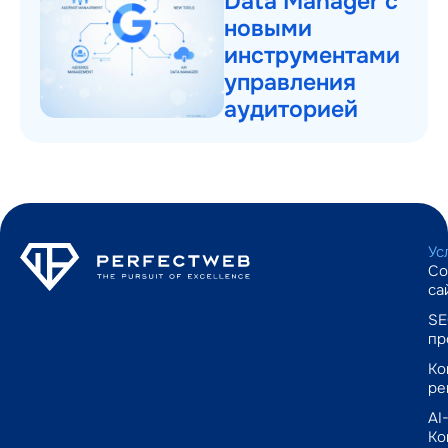
Data Manager с
новыми
инструментами
управления
аудиторией
Ус
Со
са
SE
пр
Ко
ре
AI
Ко