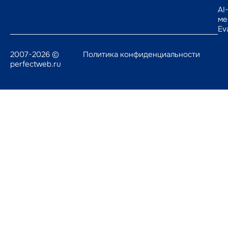
AI
ме
Ev
2007-2026 ©
Политика конфиденциальности
perfectweb.ru