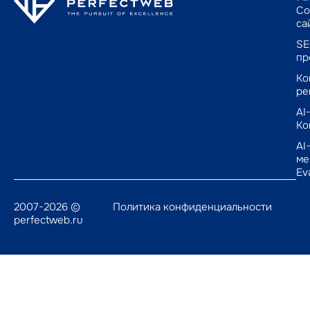
Со
са
SE
пр
Ко
ре
AI
Ко
AI
ме
Ev
2007-2026 ©
Политика конфиденциальности
perfectweb.ru