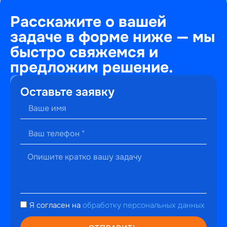
Расскажите о вашей
задаче в форме ниже — мы
быстро свяжемся и
предложим решение.
+7
Оставьте заявку
(495)
241-
22-
59
г. Москва,
ул.
Малышева,
13к2
hello@perfectweb.ru
Я согласен на
обработку персональных данных
WhatsApp
Telegram