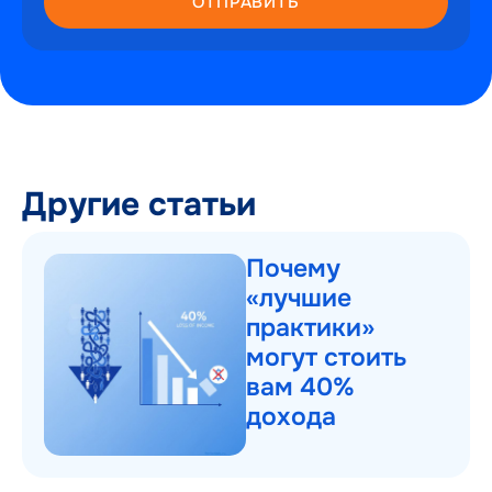
ОТПРАВИТЬ
Другие статьи
Почему
«лучшие
практики»
могут стоить
вам 40%
дохода