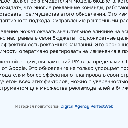
редоставляет рекламодателям модель бюджета, кот
ожидать, что многие рекламные команды, работа
ствовать преимущества этого обновления. Это из
адаптивного подхода к управлению рекламными ра
овление может оказать значительное влияние на в
но настраивать свои бюджеты под конкретные цели
 эффективность рекламных кампаний. Это особенно
имости оперативно реагировать на изменения в п
джетной опции для кампаний PMax за пределами С
 от Google. Это обновление не только упрощает п
модателям более эффективно планировать свои стр
четом всех этих факторов, можно с уверенностью 
струментом для множества рекламодателей в бли
Материал подготовлен
Digital Agency PerfectWeb