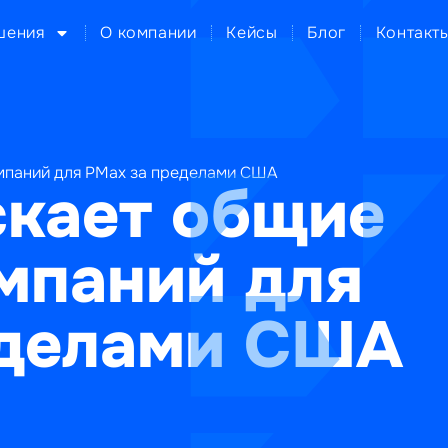
шения
О компании
Кейсы
Блог
Контакт
мпаний для PMax за пределами США
скает общие
мпаний для
еделами США