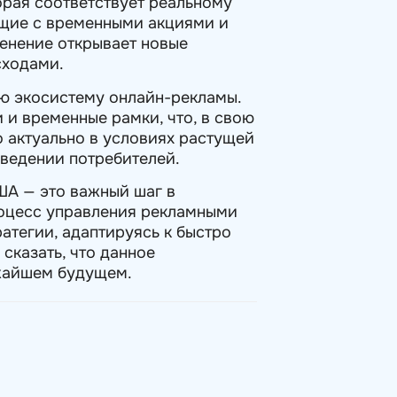
орая соответствует реальному
ющие с временными акциями и
менение открывает новые
сходами.
сю экосистему онлайн-рекламы.
 и временные рамки, что, в свою
 актуально в условиях растущей
оведении потребителей.
ША — это важный шаг в
роцесс управления рекламными
атегии, адаптируясь к быстро
сказать, что данное
жайшем будущем.