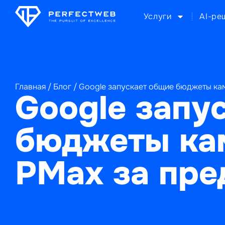
Услуги
AI-ре
Главная
/
Блог
/
Google запускает общие бюджеты ка
Google запу
бюджеты ка
PMax за пр