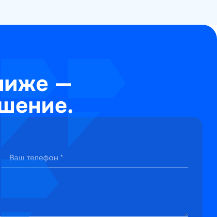
ниже —
шение.