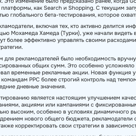
. Это изменение было предсказано ранее, когда G
 платформы, как Search и Shopping. С текущим за
тью глобального бета-тестирования, которое охват
кламодатели, включая тех, кто активно делится ин
щью Мохамеда Хамеда (Турки), уже начали видеть 
огут более эффективно управлять своими расходами
ратегии.
м для рекламодателей было необходимость вручн
сированных общих сумм. Это особенно усложняло 
вал временные рекламные акции. Новая функция у
я командам PPC более строгий контроль над темпо
едние дневные значения.
етированию является настоящим улучшением качес
ниями, акциями или кампаниями с фиксированным
ьно высоким, особенно в условиях динамичного ры
недрением нового общего бюджета, рекламодатели 
также корректировать свои стратегии в зависимост