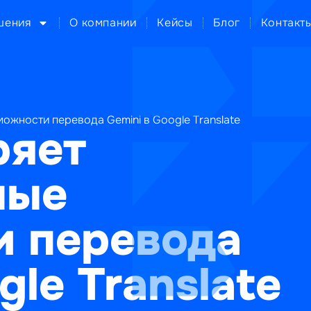
шения
О компании
Кейсы
Блог
Контакт
ожности перевода Gemini в Google Translate
ряет
ные
и перевода
gle Translate