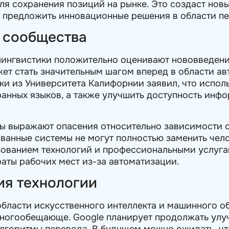
для сохранения позиций на рынке. Это создаст нов
т предложить инновационные решения в области п
и сообщества
лингвистики положительно оценивают нововведени
жет стать значительным шагом вперед в области а
и из Университета Калифорнии заявил, что испол
ранных языков, а также улучшить доступность инф
ты выражают опасения относительно зависимости о
ванные системы не могут полностью заменить чел
зованием технологий и профессиональными услуга
раты рабочих мест из-за автоматизации.
ия технологии
области искусственного интеллекта и машинного о
многообещающе. Google планирует продолжать улуч
алгоритмы перевода. В будущем можно ожидать, чт