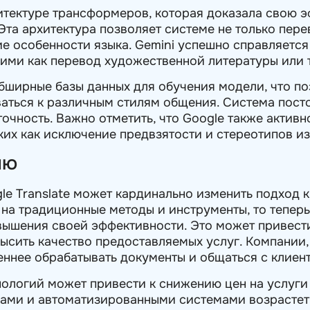
итектуре трансформеров, которая доказала свою э
Эта архитектура позволяет системе не только пере
е особенности языка. Gemini успешно справляется
кими как перевод художественной литературы или
обширные базы данных для обучения модели, что п
аться к различным стилям общения. Система посто
точность. Важно отметить, что Google также актив
аких как исключение предвзятости и стереотипов и
ию
le Translate может кардинально изменить подход к
на традиционные методы и инструменты, то теперь
вышения своей эффективности. Это может привест
овысить качество предоставляемых услуг. Компани
еннее обрабатывать документы и общаться с клиен
хнологий может привести к снижению цен на услуг
ми и автоматизированными системами возрастет,