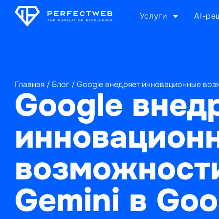
Услуги
AI-ре
Главная
/
Блог
/
Google внедряет инновационные возм
Google внед
инновацион
возможност
Gemini в Goo