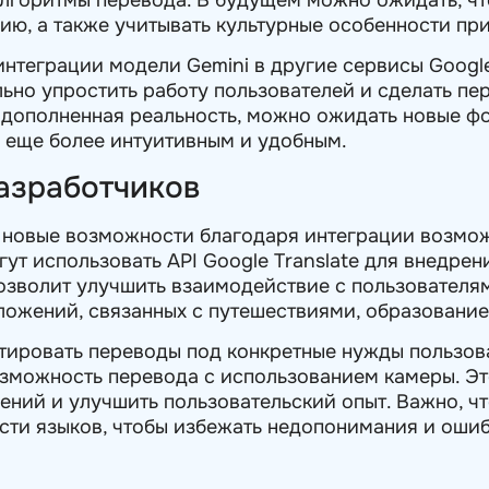
цию, а также учитывать культурные особенности пр
теграции модели Gemini в другие сервисы Google,
льно упростить работу пользователей и сделать п
к дополненная реальность, можно ожидать новые 
 еще более интуитивным и удобным.
разработчиков
 новые возможности благодаря интеграции возмож
ут использовать API Google Translate для внедре
позволит улучшить взаимодействие с пользователям
ложений, связанных с путешествиями, образовани
тировать переводы под конкретные нужды пользов
озможность перевода с использованием камеры. Э
ний и улучшить пользовательский опыт. Важно, ч
сти языков, чтобы избежать недопонимания и ошиб