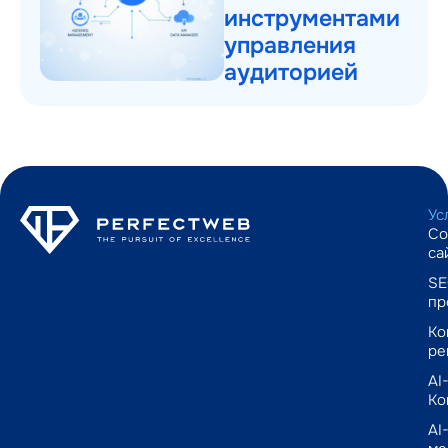
инструментами
управления
аудиторией
Ус
Со
са
SE
пр
Ко
ре
AI
Ко
AI