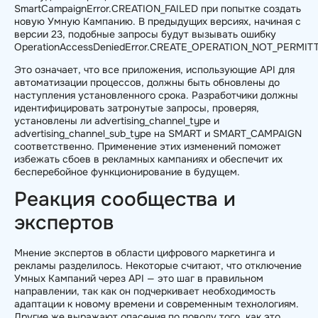
SmartCampaignError.CREATION_FAILED при попытке создать
новую Умную Кампанию. В предыдущих версиях, начиная с
версии 23, подобные запросы будут вызывать ошибку
OperationAccessDeniedError.CREATE_OPERATION_NOT_PERMIT
Это означает, что все приложения, использующие API для
автоматизации процессов, должны быть обновлены до
наступления установленного срока. Разработчики должны
идентифицировать затронутые запросы, проверяя,
установлены ли advertising_channel_type и
advertising_channel_sub_type на SMART и SMART_CAMPAIGN
соответственно. Применение этих изменений поможет
избежать сбоев в рекламных кампаниях и обеспечит их
бесперебойное функционирование в будущем.
Реакция сообщества и
экспертов
Мнение экспертов в области цифрового маркетинга и
рекламы разделилось. Некоторые считают, что отключение
Умных Кампаний через API — это шаг в правильном
направлении, так как он подчеркивает необходимость
адаптации к новому времени и современным технологиям.
Другие же выражают опасения по поводу того, как это