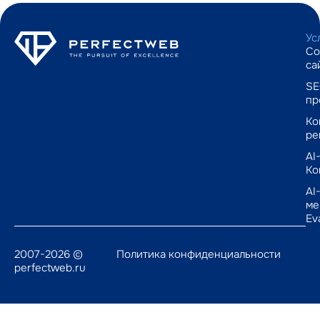
Ус
Со
са
SE
пр
Ко
ре
AI
Ко
AI
ме
Ev
2007-2026 ©
Политика конфиденциальности
perfectweb.ru