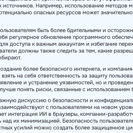
х источников. Например, использование методов 
потенциально опасных ресурсов может значительно
 пользователям быть более бдительными и осторож
 себя регулярное обновление программного обеспе
ля доступа к важным аккаунтам и избегание пере
ватели должны также следить за тем, какие разре
обирают.
оздание более безопасного интернета, и компания 
взять на себя ответственность за защиту пользова
выявление и устранение уязвимостей, но и проведе
лучше понять риски, связанные с использованием б
важную дискуссию о безопасности и конфиденциаль
взаимодействуют с пользователями на новом уровн
ает интеграция ИИ в браузеры, компании-разработ
ь над их минимизацией. Безопасность пользовател
естных усилий можно создать более защищенное ц