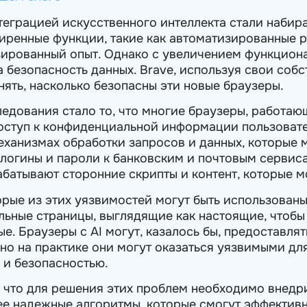
теграцией искусственного интеллекта стали набир
иренные функции, такие как автоматизированные 
ированный опыт. Однако с увеличением функцион
а безопасность данных. Brave, используя свои соб
нять, насколько безопасны эти новые браузеры.
едования стало то, что многие браузеры, работающ
оступ к конфиденциальной информации пользовате
еханизмах обработки запросов и данных, которые 
к логины и пароли к банковским и почтовым сервис
абатывают сторонние скрипты и контент, которые м
орые из этих уязвимостей могут быть использованы
ьные страницы, выглядящие как настоящие, чтобы
е. Браузеры с AI могут, казалось бы, предоставля
о на практике они могут оказаться уязвимыми для 
 и безопасностью.
 что для решения этих проблем необходимо внедр
ее надежные алгоритмы, которые смогут эффективн