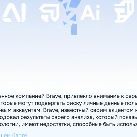
енное компанией Brave, привлекло внимание к сер
оторые могут подвергать риску личные данные поль
вым аккаунтам. Brave, известный своим акцентом 
родовал результаты своего анализа, который показ
нологии, имеют недостатки, способные быть испо
ашем блоге