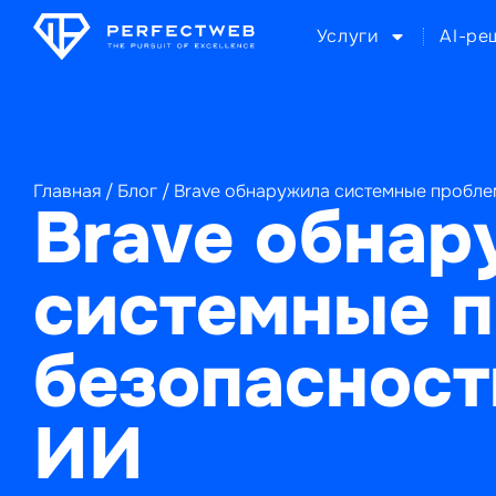
Услуги
AI-ре
Главная
/
Блог
/
Brave обнаружила системные пробле
Brave обнар
системные 
безопасност
ИИ