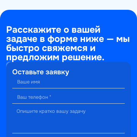
Расскажите о вашей
задаче в форме ниже — мы
быстро свяжемся и
предложим решение.
+7
Оставьте заявку
(495)
241-
22-
59
г. Москва,
ул.
Малышева,
13к2
hello@perfectweb.ru