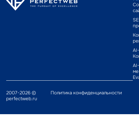
Со
са
SE
пр
Ко
ре
AI
Ко
AI
ме
Ev
2007-2026 ©
Политика конфиденциальности
perfectweb.ru