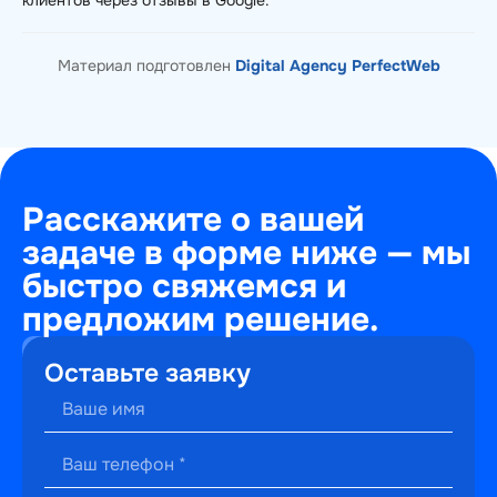
клиентов через отзывы в Google.
Материал подготовлен
Digital Agency PerfectWeb
Расскажите о вашей
задаче в форме ниже — мы
быстро свяжемся и
предложим решение.
+7
Оставьте заявку
(495)
241-
22-
59
г. Москва,