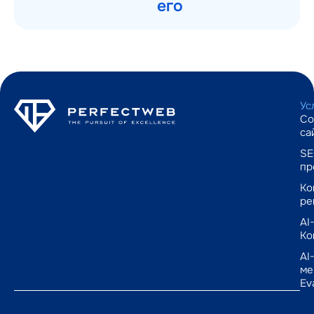
его
Ус
Со
са
SE
пр
Ко
ре
AI
Ко
AI
ме
Ev