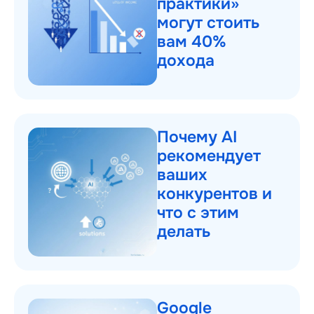
практики»
могут стоить
вам 40%
дохода
Почему AI
рекомендует
ваших
конкурентов и
что с этим
делать
Google